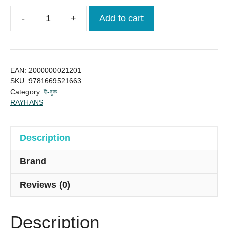
-
+
Add to cart
টেকসই
ব্যবসার
ধারণা:
আপনার
EAN:
2000000021201
জীবন
SKU:
9781669521663
Category:
ই-বুক
বদলে
RAYHANS
দেওয়ার
একটি
ই-
Description
বুক
Brand
quantity
Reviews (0)
Description