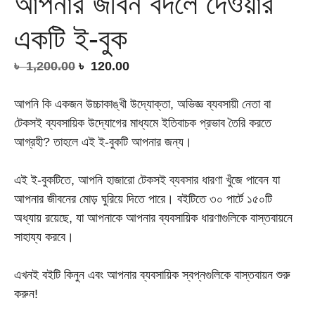
আপনার জীবন বদলে দেওয়ার
একটি ই-বুক
Original
Current
৳
1,200.00
৳
120.00
price
price
was:
is:
আপনি কি একজন উচ্চাকাঙ্খী উদ্যোক্তা, অভিজ্ঞ ব্যবসায়ী নেতা বা
৳ 1,200.00.
৳ 120.00.
টেকসই ব্যবসায়িক উদ্যোগের মাধ্যমে ইতিবাচক প্রভাব তৈরি করতে
আগ্রহী? তাহলে এই ই-বুকটি আপনার জন্য।
এই ই-বুকটিতে, আপনি হাজারো টেকসই ব্যবসার ধারণা খুঁজে পাবেন যা
আপনার জীবনের মোড় ঘুরিয়ে দিতে পারে। বইটিতে ৩০ পার্টে ১৫০টি
অধ্যায় রয়েছে, যা আপনাকে আপনার ব্যবসায়িক ধারণাগুলিকে বাস্তবায়নে
সাহায্য করবে।
এখনই বইটি কিনুন এবং আপনার ব্যবসায়িক স্বপ্নগুলিকে বাস্তবায়ন শুরু
করুন!