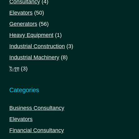
4
Consultancy
4
products
50
Elevators
50
products
56
Generators
56
products
1
Heavy Equipment
1
product
3
Industrial Construction
3
products
8
Industrial Machinery
8
products
3
ই-বুক
3
products
Categories
Business Consultancy
Elevators
Financial Consultancy