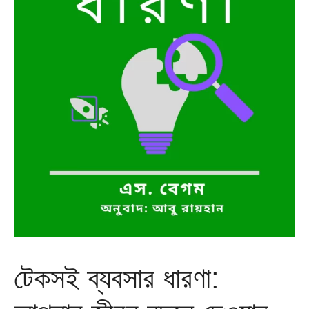
টেকসই ব্যবসার ধারণা: