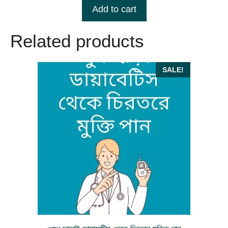
t
was:
is:
Add to cart
o
৳ 1,200.00.
৳ 120.00.
f
5
Related products
SALE!