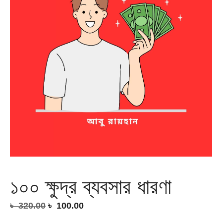
১০০ ক্ষুদ্র ব্যবসার ধারণা
Original
Current
৳
320.00
৳
100.00
price
price