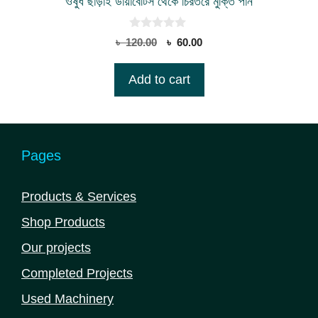
ওষুধ ছাড়াই ডায়াবেটিস থেকে চিরতরে মুক্তি পান
0
Original
Current
৳
120.00
৳
60.00
o
price
price
u
t
was:
is:
Add to cart
o
৳ 120.00.
৳ 60.00.
f
5
Pages
Products & Services
Shop Products
Our projects
Completed Projects
Used Machinery