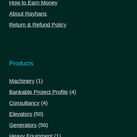
How to Earn Money
About Rayhans
Return & Refund Policy
Products
1
Machinery
1
product
4
Bankable Project Profile
4
products
4
Consultancy
4
products
50
Elevators
50
products
56
Generators
56
products
1
Heavy Equipment
1