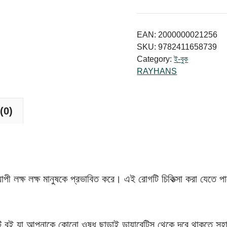
ছাড়াই
ডায়াবেটিস
থেকে
EAN:
2000000021256
চিরতরে
SKU:
9782411658739
Category:
ই-বুক
মুক্তি
RAYHANS
পান
quantity
(0)
্যাপী লক্ষ লক্ষ মানুষকে প্রভাবিত করে। এই রোগটি চিকিত্সা করা যেতে প
কটি বই যা আপনাকে কোনো ওষুধ ছাড়াই ডায়াবেটিস থেকে দূরে থাকতে স