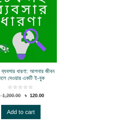
 ব্যবসার ধারণা: আপনার জীবন
দলে দেওয়ার একটি ই-বুক
0
Original
Current
৳
1,200.00
৳
120.00
o
price
price
u
t
was:
is:
Add to cart
o
৳ 1,200.00.
৳ 120.00.
f
5