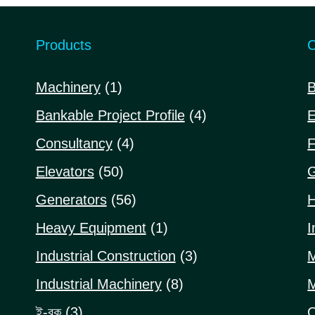
Products
C
1
Machinery
1
B
product
4
Bankable Project Profile
4
E
products
4
Consultancy
4
F
products
50
Elevators
50
G
products
56
Generators
56
H
products
1
Heavy Equipment
1
I
product
3
Industrial Construction
3
M
products
8
Industrial Machinery
8
M
products
3
ই-বুক
3
O