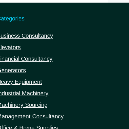
ategories
usiness Consultancy
levators
inancial Consultancy
enerators
eavy Equipment
ndustrial Machinery
achinery Sourcing
anagement Consultancy
ffice & Home Supplies