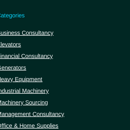
ategories
usiness Consultancy
levators
inancial Consultancy
enerators
eavy Equipment
ndustrial Machinery
achinery Sourcing
anagement Consultancy
ffice & Home Supplies