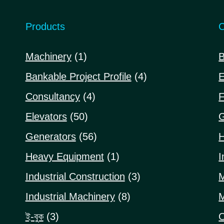
Products
C
1
Machinery
1
B
product
4
Bankable Project Profile
4
E
products
4
Consultancy
4
F
products
50
Elevators
50
G
products
56
Generators
56
H
products
1
Heavy Equipment
1
I
product
3
Industrial Construction
3
M
products
8
Industrial Machinery
8
M
products
3
ই-বুক
3
O