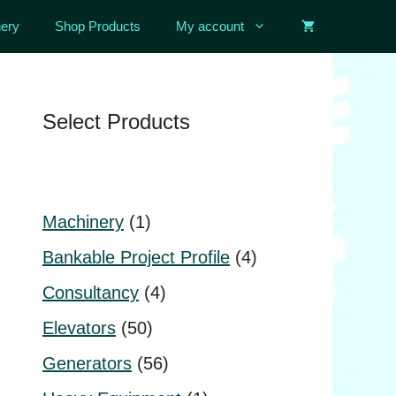
ery
Shop Products
My account
Select Products
1
Machinery
1
product
4
Bankable Project Profile
4
products
4
Consultancy
4
products
50
Elevators
50
products
56
Generators
56
products