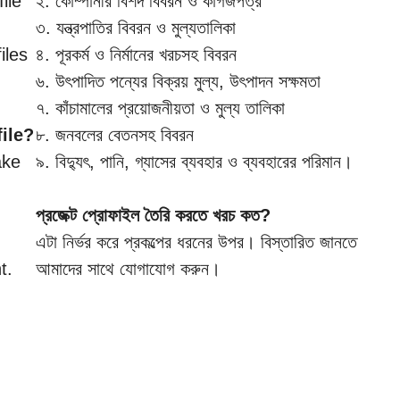
ile
২. কোম্পানীর বিশদ বিবরন ও কাগজপত্র
৩. যন্ত্রপাতির বিবরন ও মুল্যতালিকা
iles
৪. পূরকর্ম ও নির্মানের খরচসহ বিবরন
৬. উৎপাদিত পন্যের বিক্রয় মুল্য, উৎপাদন সক্ষমতা
৭. কাঁচামালের প্রয়োজনীয়তা ও মুল্য তালিকা
ile?
৮. জনবলের বেতনসহ বিবরন
ake
৯. বিদ্যুৎ, পানি, গ্যাসের ব্যবহার ও ব্যবহারের পরিমান।
প্রজেক্ট প্রোফাইল তৈরি করতে খরচ কত?
এটা নির্ভর করে প্রকল্পের ধরনের উপর। বিস্তারিত জানতে
t.
আমাদের সাথে যোগাযোগ করুন।