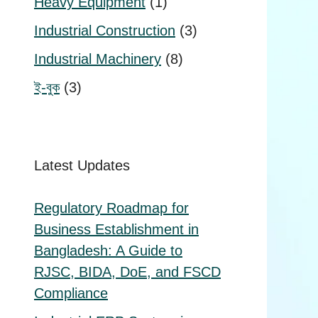
1
Heavy Equipment
1
product
3
Industrial Construction
3
products
8
Industrial Machinery
8
products
3
ই-বুক
3
products
Latest Updates
Regulatory Roadmap for
Business Establishment in
Bangladesh: A Guide to
RJSC, BIDA, DoE, and FSCD
Compliance