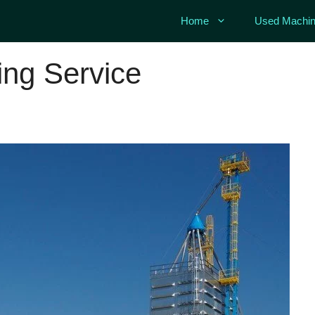
Home
Used Machin
ing Service